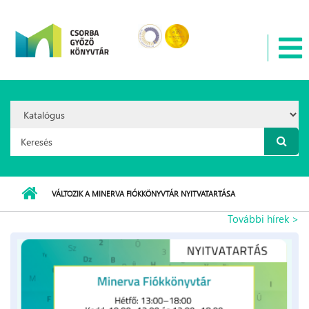
Ugrás a tartalomra
Search
Option:
Keresés űrlap
VÁLTOZIK A MINERVA FIÓKKÖNYVTÁR NYITVATARTÁSA
További hírek >