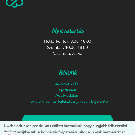
Nyitvatartás
Hétfő-Péntek: 8:00–18:00
Szombat: 10:00-18:00
Vasárnap: Zárva
Rólunk
Zöldkönyvtár
Impresszum
Adatvédelem
Honlap hiba- és fejlesztési javaslat bejelentő
Feliratkozás hírlevélre!
A weboldalunkon cookie-kat (sütiket) használunk, hogy a legjobb felhasználói
élményt nyújthassuk. A böngészés folytatásával elfogadja ezek használatát az