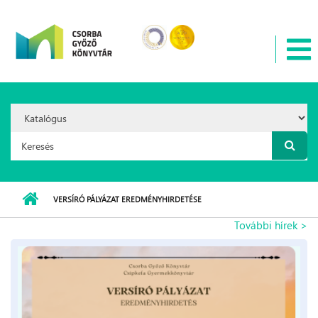
Ugrás a tartalomra
Search
Option:
Keresés űrlap
VERSÍRÓ PÁLYÁZAT EREDMÉNYHIRDETÉSE
További hírek >