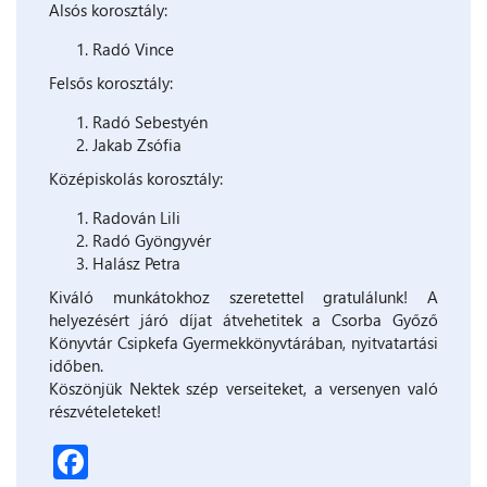
Alsós korosztály:
Radó Vince
Felsős korosztály:
Radó Sebestyén
Jakab Zsófia
Középiskolás korosztály:
Radován Lili
Radó Gyöngyvér
Halász Petra
Kiváló munkátokhoz szeretettel gratulálunk! A
helyezésért járó díjat átvehetitek a Csorba Győző
Könyvtár Csipkefa Gyermekkönyvtárában, nyitvatartási
időben.
Köszönjük Nektek szép verseiteket, a versenyen való
részvételeteket!
Facebook