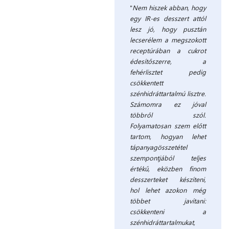
"
Nem hiszek abban, hogy
egy IR-es desszert attól
lesz jó, hogy pusztán
lecserélem a megszokott
receptúrában a cukrot
édesítőszerre, a
fehérlisztet pedig
csökkentett
szénhidráttartalmú lisztre.
Számomra ez jóval
többről szól.
Folyamatosan szem előtt
tartom, hogyan lehet
tápanyagösszetétel
szempontjából teljes
értékű, eközben finom
desszerteket készíteni,
hol lehet azokon még
többet javítani:
csökkenteni a
szénhidráttartalmukat,