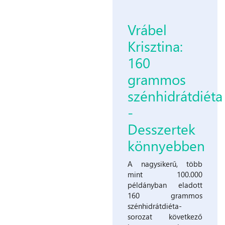
Vrábel
Krisztina:
160
grammos
szénhidrátdiéta
-
Desszertek
könnyebben
A nagysikerű, több
mint 100.000
példányban eladott
160 grammos
szénhidrátdiéta-
sorozat következő