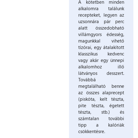
A kötetben minden
alkalomra találunk
recepteket, legyen az
uzsonnára pár perc
alatt összedobható
villámgyors édesség,
magunkkal vihető
tízórai, egy átalakított
klasszikus kedvenc
vagy akár egy ünnepi
alkalomhoz illő
látványos desszert.
Továbbá
megtalálható benne
az összes alaprecept
(piskóta, kelt tészta,
pite tészta, égetett
tészta, stb.) és
számtalan további
tipp a kalóriák
csökkentésre.