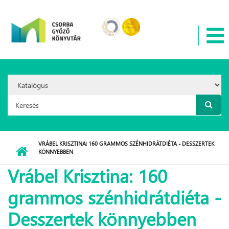
Ugrás a tartalomra
Search
Option:
Keresés űrlap
VRÁBEL KRISZTINA: 160 GRAMMOS SZÉNHIDRÁTDIÉTA - DESSZERTEK
KÖNNYEBBEN
Vrábel Krisztina: 160
grammos szénhidrátdiéta -
Desszertek könnyebben