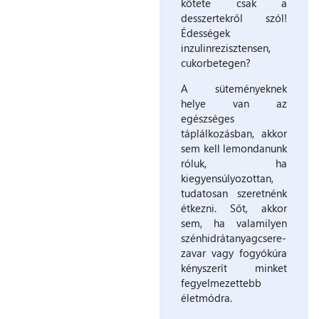
kötete csak a
desszertekről szól!
Édességek
inzulinrezisztensen,
cukorbetegen?
A süteményeknek
helye van az
egészséges
táplálkozásban, akkor
sem kell lemondanunk
róluk, ha
kiegyensúlyozottan,
tudatosan szeretnénk
étkezni. Sőt, akkor
sem, ha valamilyen
szénhidrátanyagcsere-
zavar vagy fogyókúra
kényszerít minket
fegyelmezettebb
életmódra.