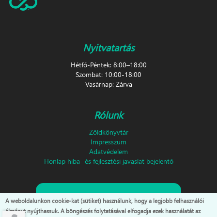
Nyitvatartás
Hétfő-Péntek: 8:00–18:00
Szombat: 10:00-18:00
Vasárnap: Zárva
Rólunk
Zöldkönyvtár
Impresszum
Adatvédelem
Honlap hiba- és fejlesztési javaslat bejelentő
Feliratkozás hírlevélre!
A weboldalunkon cookie-kat (sütiket) használunk, hogy a legjobb felhasználói
élményt nyújthassuk. A böngészés folytatásával elfogadja ezek használatát az