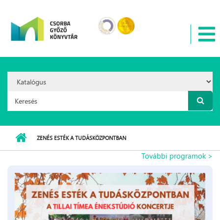
Ugrás a tartalomra
Search
Option:
Keresés űrlap
ZENÉS ESTÉK A TUDÁSKÖZPONTBAN
További programok >