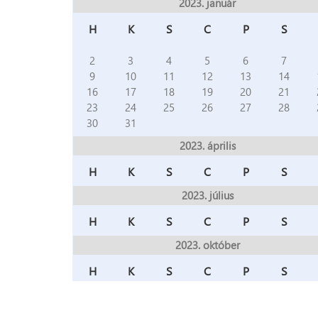
2023. január
H
K
S
C
P
S
2
3
4
5
6
7
9
10
11
12
13
14
16
17
18
19
20
21
23
24
25
26
27
28
30
31
2023. április
H
K
S
C
P
S
2023. július
H
K
S
C
P
S
2023. október
H
K
S
C
P
S