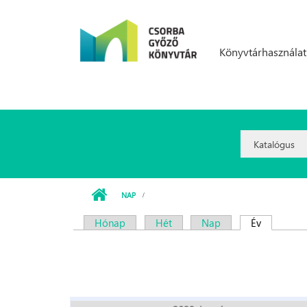
Ugrás a tartalomra
Könyvtárhasználat
Search
Option:
NAP
Hónap
Hét
Nap
Év
(aktív fül)
Elsődleges fülek