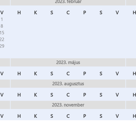
2023. február
V
H
K
S
C
P
S
V
H
1
8
15
22
29
2023. május
V
H
K
S
C
P
S
V
H
2023. augusztus
V
H
K
S
C
P
S
V
H
2023. november
V
H
K
S
C
P
S
V
H