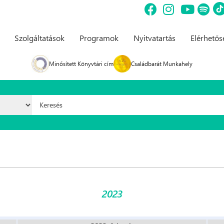
Szolgáltatások
Programok
Nyitvatartás
Elérhető
Minősített Könyvtári cím
Családbarát Munkahely
Keresés űrlap
2023