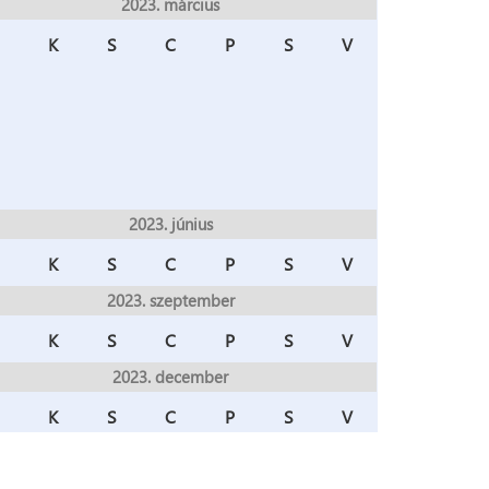
2023. március
K
S
C
P
S
V
2023. június
K
S
C
P
S
V
2023. szeptember
K
S
C
P
S
V
2023. december
K
S
C
P
S
V