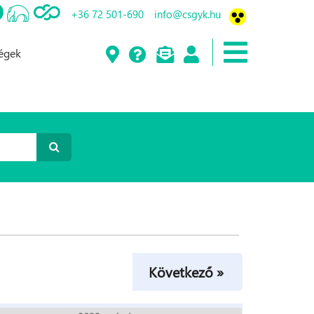
+36 72 501-690
info@csgyk.hu
ségek
Következő »