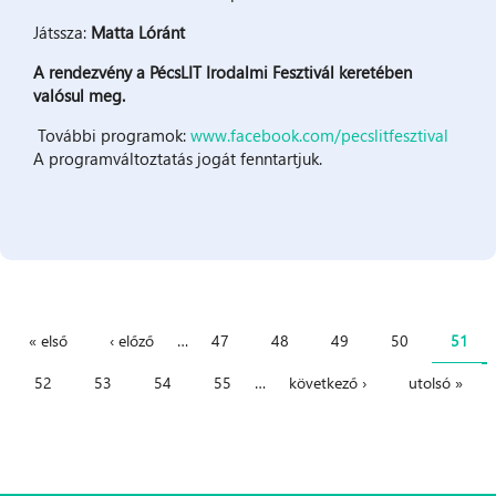
Játssza:
Matta Lóránt
A rendezvény a PécsLIT Irodalmi Fesztivál keretében
valósul meg.
További programok:
www.facebook.com/pecslitfesztival
A programváltoztatás jogát fenntartjuk.
« első
‹ előző
…
47
48
49
50
51
Oldalak
52
53
54
55
…
következő ›
utolsó »