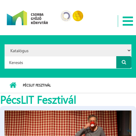
Ugrás a tartalomra
Search
Option:
Keresés űrlap
PÉCSLIT FESZTIVÁL
PécsLIT Fesztivál