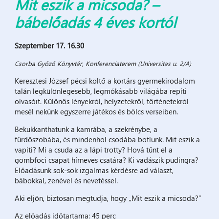
Mit eszik a micsoda? –
bábelőadás 4 éves kortól
Szeptember 17. 16.30
Csorba Győző Könyvtár, Konferenciaterem (Universitas u. 2/A)
Keresztesi József pécsi költő a kortárs gyermekirodalom
talán legkülönlegesebb, legmókásabb világába repíti
olvasóit. Különös lényekről, helyzetekről, történetekről
mesél nekünk egyszerre játékos és bölcs verseiben.
Bekukkanthatunk a kamrába, a szekrénybe, a
fürdőszobába, és mindenhol csodába botlunk. Mit eszik a
vapiti? Mi a csuda az a lápi trotty? Hová tűnt el a
gombfoci csapat hírneves csatára? Ki vadászik pudingra?
Előadásunk sok-sok izgalmas kérdésre ad választ,
bábokkal, zenével és nevetéssel.
Aki eljön, biztosan megtudja, hogy „Mit eszik a micsoda?”
Az előadás időtartama: 45 perc