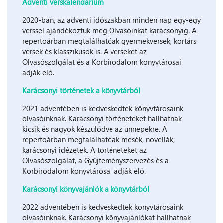
Adventi verskalendárium
2020-ban, az adventi időszakban minden nap egy-egy
verssel ajándékoztuk meg Olvasóinkat karácsonyig. A
repertoárban megtalálhatóak gyermekversek, kortárs
versek és klasszikusok is. A verseket az
Olvasószolgálat és a Körbirodalom könyvtárosai
adják elő.
Karácsonyi történetek a könyvtárból
2021 adventében is kedveskedtek könyvtárosaink
olvasóinknak. Karácsonyi történeteket hallhatnak
kicsik és nagyok készülődve az ünnepekre. A
repertoárban megtalálhatóak mesék, novellák,
karácsonyi idézetek. A történeteket az
Olvasószolgálat, a Gyűjteményszervezés és a
Körbirodalom könyvtárosai adják elő.
Karácsonyi könyvajánlók a könyvtárból
2022 adventében is kedveskedtek könyvtárosaink
olvasóinknak. Karácsonyi könyvajánlókat hallhatnak