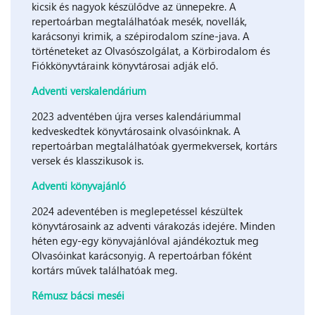
kicsik és nagyok készülődve az ünnepekre. A
repertoárban megtalálhatóak mesék, novellák,
karácsonyi krimik, a szépirodalom színe-java. A
történeteket az Olvasószolgálat, a Körbirodalom és
Fiókkönyvtáraink könyvtárosai adják elő.
Adventi verskalendárium
2023 adventében újra verses kalendáriummal
kedveskedtek könyvtárosaink olvasóinknak. A
repertoárban megtalálhatóak gyermekversek, kortárs
versek és klasszikusok is.
Adventi könyvajánló
2024 adeventében is meglepetéssel készültek
könyvtárosaink az adventi várakozás idejére. Minden
héten egy-egy könyvajánlóval ajándékoztuk meg
Olvasóinkat karácsonyig. A repertoárban főként
kortárs művek találhatóak meg.
Rémusz bácsi meséi