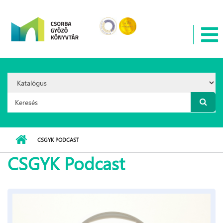
Ugrás a tartalomra
Search
Option:
Keresés űrlap
CSGYK PODCAST
CSGYK Podcast