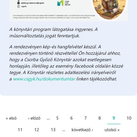
A könyvtári program látogatása ingyenes. A
műsorváltoztatás jogát fenntartjuk.
A rendezvényen kép-és hangfelvétel készül. A
rendezvényen történő részvétellel Ön hozzájárul ahhoz,
hogy a Csorba Győző Könyvtár azokat esetlegesen
honlapján, illetőleg az esemény Facebook oldalán közzé
tegye. A Könyvtár részletes adatkezelési irányelveiről
a
www.csgyk.hu/dokumentumtar
linken tájékozódhat.
« első
‹ előző
…
5
6
7
8
9
10
Oldalak
11
12
13
…
következő ›
utolsó »