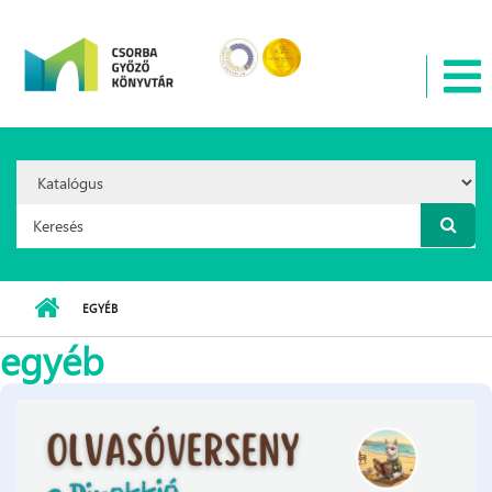
Ugrás a tartalomra
Search
Option:
Keresés űrlap
EGYÉB
egyéb