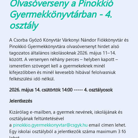
Olvasóverseny a Pinokkió
Gyermekkönyvtárban - 4.
osztály
A Csorba Győző Könyvtár Várkonyi Nándor Fiókkönyvtár és
Pinokkió Gyermekkönyvtára olvasóversenyt hirdet alsó
tagozatos általános iskolásoknak 2026. május 11–14.
között. A versenyen néhány perces – helyben kapott –
ismeretlen szöveget kell a gyermekeknek minél
kifejezőbben és minél kevesebb hibával felolvasniuk
felkészülési idő nélkül.
2026. május 14. csütörtök 14:00 ----- 4. osztályosok
Jelentkezés
Kizárólag e-mailben, a gyermek nevének, iskolájának és
osztályának feltüntetésével
a
pinokkio.gyermekkonyvtar@csgyk.hu
email címen lehet.
Egy iskolai osztályból a jelentkezők száma maximum 3 fő
lehet.