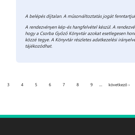
A belépés díjtalan. A műsorváltoztatás jogát fenntartjuk
A rendezvényen kép-és hangfelvétel készül. A rendezvén
hogy a Csorba Győző Könyvtár azokat esetlegesen honl
közzé tegye. A Könyvtár részletes adatkezelési irányelv
tájékozódhat.
3
4
5
6
7
8
9
…
következő ›