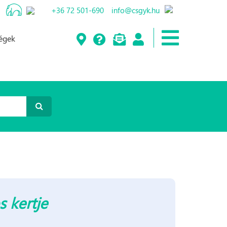
+36 72 501-690
info@csgyk.hu
ségek
s kertje