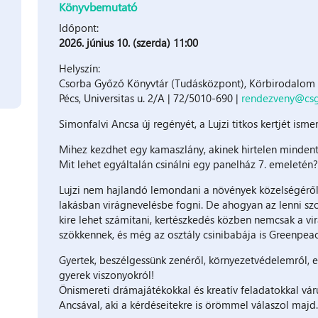
Könyvbemutató
Időpont:
2026. június 10. (szerda) 11:00
Helyszín:
Csorba Győző Könyvtár (Tudásközpont), Körbirodalom G
Pécs, Universitas u. 2/A | 72/5010-690 |
rendezveny@csg
Simonfalvi Ancsa új regényét, a Lujzi titkos kertjét is
Mihez kezdhet egy kamaszlány, akinek hirtelen mindent
Mit lehet egyáltalán csinálni egy panelház 7. emeletén?
Lujzi nem hajlandó lemondani a növények közelségéről, 
lakásban virágnevelésbe fogni. De ahogyan az lenni szok
kire lehet számítani, kertészkedés közben nemcsak a vi
szökkennek, és még az osztály csinibabája is Greenpeace
Gyertek, beszélgessünk zenéről, környezetvédelemről, eg
gyerek viszonyokról!
Önismereti drámajátékokkal és kreatív feladatokkal vá
Ancsával, aki a kérdéseitekre is örömmel válaszol majd.