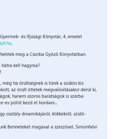
yermek- és Ifjúsági Könyvtár, 4. emelet
yk.hu
,
merhetitek meg a Csorba Győző Könyvtárban.
 hátra kell hagynia?
!
még ha őrültségnek is tűnik a szűkös kis
ott, az őrült ötletek megvalósításakor derül ki,
rágok, hanem szoros barátságok is szárba
-es pólót kezd el hordani...
y osztály dinamikájáról, klikkekről, szülő-
runk Benneteket magával a szerzővel, Simonfalvi