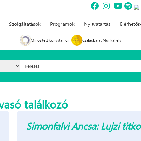
Szolgáltatások
Programok
Nyitvatartás
Elérhető
Minősített Könyvtári cím
Családbarát Munkahely
Keresés űrlap
vasó találkozó
Simonfalvi Ancsa: Lujzi titko