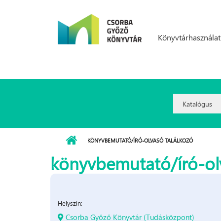
Ugrás a tartalomra
Könyvtárhasználat
Search
Option:
KÖNYVBEMUTATÓ/ÍRÓ-OLVASÓ TALÁLKOZÓ
könyvbemutató/író-ol
Helyszín:
Csorba Győző Könyvtár (Tudásközpont)