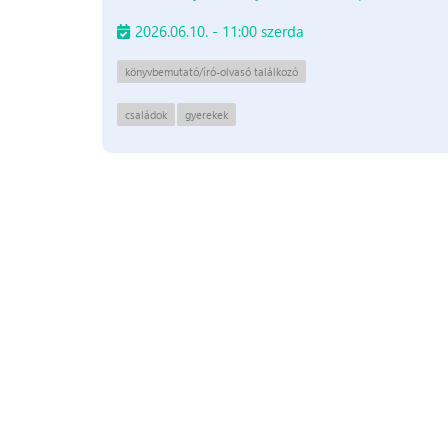
2026.06.10. - 11:00 szerda
könyvbemutató/író-olvasó találkozó
családok
gyerekek