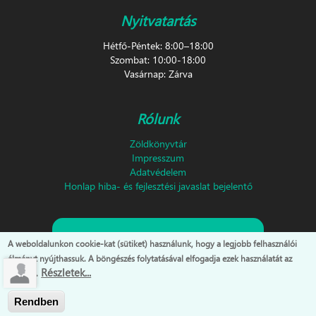
Nyitvatartás
Hétfő-Péntek: 8:00–18:00
Szombat: 10:00-18:00
Vasárnap: Zárva
Rólunk
Zöldkönyvtár
Impresszum
Adatvédelem
Honlap hiba- és fejlesztési javaslat bejelentő
Feliratkozás hírlevélre!
A weboldalunkon cookie-kat (sütiket) használunk, hogy a legjobb felhasználói
élményt nyújthassuk. A böngészés folytatásával elfogadja ezek használatát az
Részletek...
oldalon.
Rendben