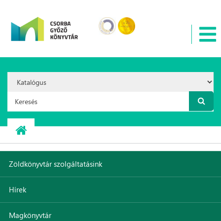
Ugrás a tartalomra
Search
Option:
Keresés űrlap
Zöldkönyvtár szolgáltatásink
Hírek
Magkönyvtár